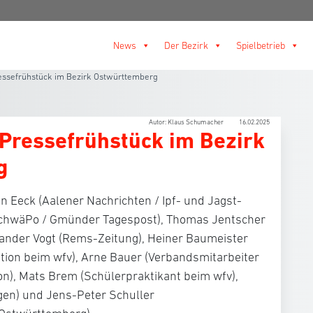
News
Der Bezirk
Spielbetrieb
ressefrühstück im Bezirk Ostwürttemberg
Autor: Klaus Schumacher
16.02.2025
-Pressefrühstück im Bezirk
g
n Eeck (Aalener Nachrichten / Ipf- und Jagst-
SchwäPo / Gmünder Tagespost), Thomas Jentscher
xander Vogt (Rems-Zeitung), Heiner Baumeister
tion beim wfv), Arne Bauer (Verbandsmitarbeiter
n), Mats Brem (Schülerpraktikant beim wfv),
gen) und Jens-Peter Schuller