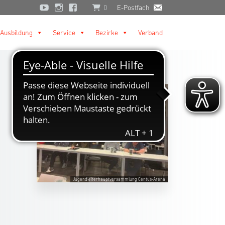
0
E-Postfach
Ausbildung
Service
Bezirke
Verband
Jugendleiterhauptversammlung Centus-Arena