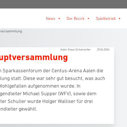
News
Der Bezirk
Spielbetrieb
ptversammlung
Autor: Klaus Schumacher
25.04.2024
auptversammlung
im Sparkassenforum der Centus-Arena Aalen die
ng statt. Diese war sehr gut besucht, was auch
 Wohlgefallen aufgenommen wurde. In
gendleiter Michael Supper (WFV), sowie dem
er Schuller wurde Holger Walliser für drei
endleiter gewählt.