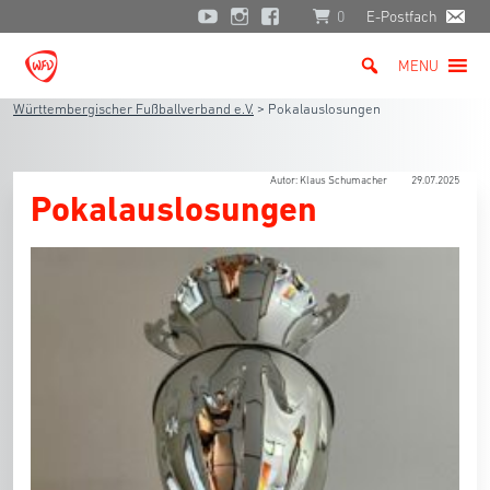
0
E-Postfach
MENU
Württembergischer Fußballverband e.V.
>
Pokalauslosungen
Autor: Klaus Schumacher
29.07.2025
Pokalauslosungen