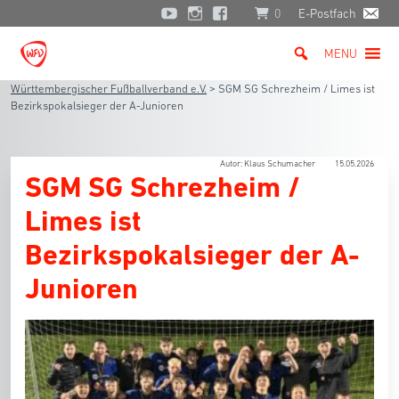
0
E-Postfach
MENU
Württembergischer Fußballverband e.V.
>
SGM SG Schrezheim / Limes ist
Bezirkspokalsieger der A-Junioren
Autor: Klaus Schumacher
15.05.2026
SGM SG Schrezheim /
Limes ist
Bezirkspokalsieger der A-
Junioren