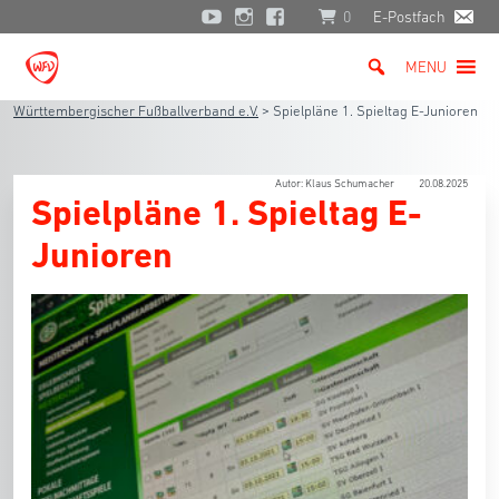
0
E-Postfach
MENU
Württembergischer Fußballverband e.V.
>
Spielpläne 1. Spieltag E-Junioren
Autor: Klaus Schumacher
20.08.2025
Spielpläne 1. Spieltag E-
Junioren