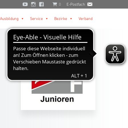
0
E-Postfach
Ausbildung
Service
Bezirke
Verband