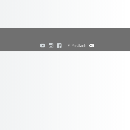
E-Postfach