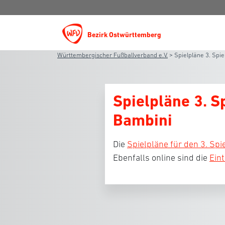
Bezirk Ostwürttemberg
Württembergischer Fußballverband e.V.
>
Spielpläne 3. Spie
Spielpläne 3. S
Bambini
Die
Spielpläne für den 3. Spi
Ebenfalls online sind die
Eint