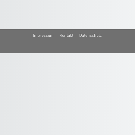
Impressum
Kontakt
Datenschutz