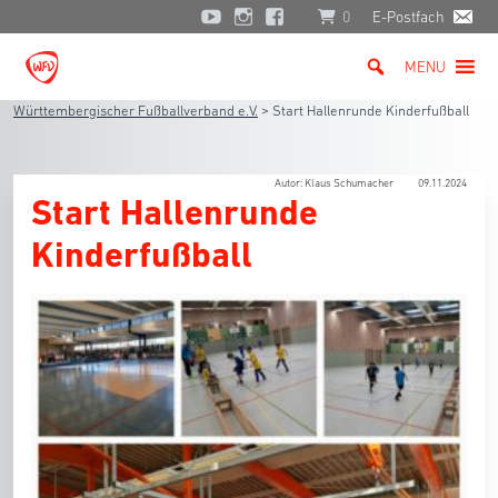
0
E-Postfach
MENU
Württembergischer Fußballverband e.V.
>
Start Hallenrunde Kinderfußball
Autor: Klaus Schumacher
09.11.2024
Start Hallenrunde
Kinderfußball