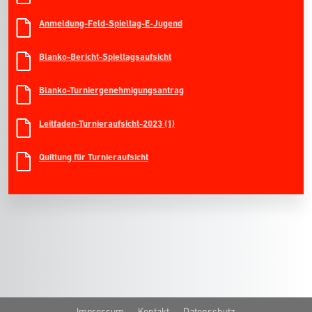
Anmeldung-Feld-Spieltag-E-Jugend
Blanko-Bericht-Spieltagsaufsicht
Blanko-Turniergenehmigungsantrag
Leitfaden-Turnieraufsicht-2023 (1)
Quittung für Turnieraufsicht
Impressum
Kontakt
Datenschutz