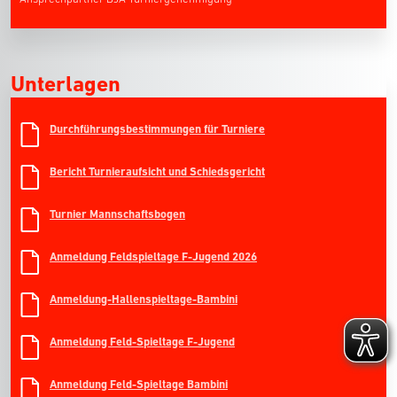
Unterlagen
Durchführungsbestimmungen für Turniere
Bericht Turnieraufsicht und Schiedsgericht
Turnier Mannschaftsbogen
Anmeldung Feldspieltage F-Jugend 2026
Anmeldung-Hallenspieltage-Bambini
Anmeldung Feld-Spieltage F-Jugend
Anmeldung Feld-Spieltage Bambini