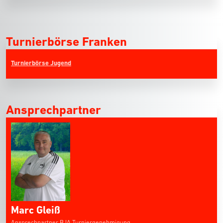
Turnierbörse Franken
Turnierbörse Jugend
Ansprechpartner
Marc Gleiß
Ansprechpartner BJA Turniergenehmigung