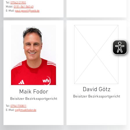
Tel:
07542/21901
Mobil:
0151-561 560 43
E-Mail:
paul.gesell@web.de
David Götz
Maik Fodor
Beisitzer Bezirkssportgericht
Beisitzer Bezirkssportgericht
Tel:
07541700811
E-Mail:
sg@maikfodor.de