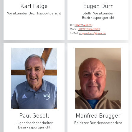
Karl Falge
Eugen Dürr
Vorsitzender Bezirkssportgericht
Stellv. Vorsitzender
Bezirkssportgericht
Tel:
004975438393
Mobil:
004917638423993
E-Mail:
eugen.duerr@gmx.de
Paul Gesell
Manfred Brugger
Jugendsachbearbeiter
Beisitzer Bezirkssportgericht
Bezirkssportgericht