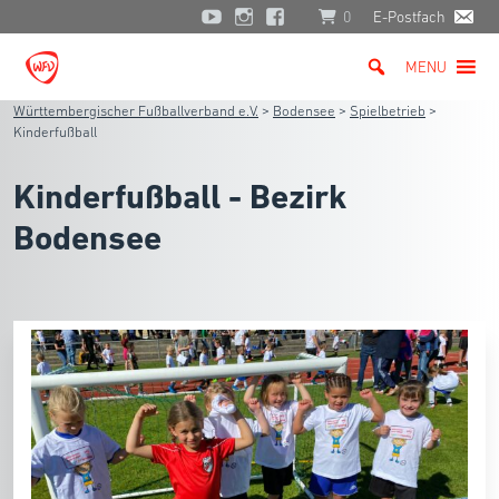
0
E-Postfach
MENU
Württembergischer Fußballverband e.V.
>
Bodensee
>
Spielbetrieb
>
Kinderfußball
Kinderfußball - Bezirk
Bodensee