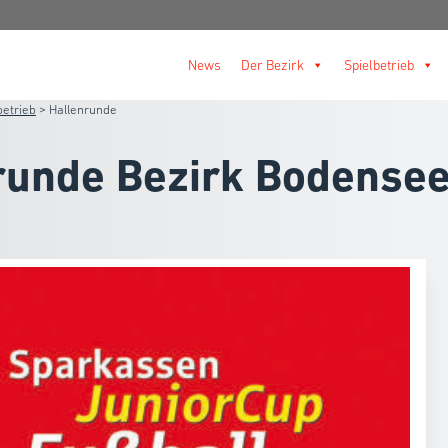
News
Der Bezirk
Spielbetrieb
betrieb
>
Hallenrunde
runde Bezirk Bodense