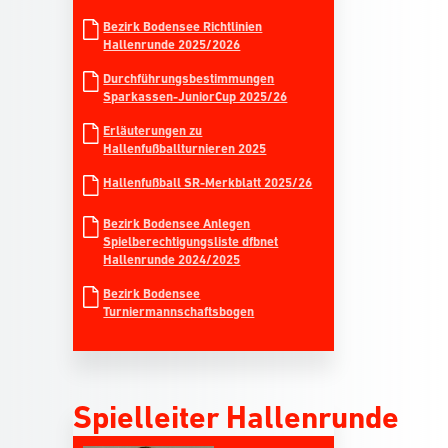
Bezirk Bodensee Richtlinien
Hallenrunde 2025/2026
Durchführungsbestimmungen
Sparkassen-JuniorCup 2025/26
Erläuterungen zu
Hallenfußballturnieren 2025
Hallenfußball SR-Merkblatt 2025/26
Bezirk Bodensee Anlegen
Spielberechtigungsliste dfbnet
Hallenrunde 2024/2025
Bezirk Bodensee
Turniermannschaftsbogen
Spielleiter Hallenrunde