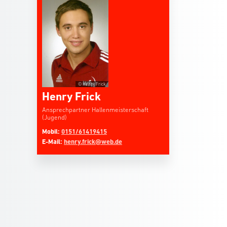
© Henry Frick
Henry Frick
Ansprechpartner Hallenmeisterschaft
(Jugend)
Mobil:
0151/61419415
E-Mail:
henry.frick@web.de