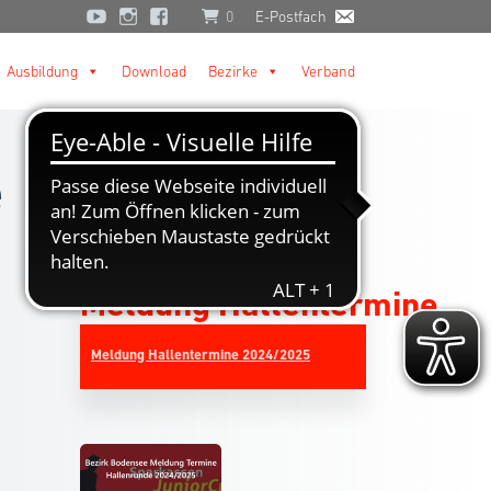
0
E-Postfach
Ausbildung
Download
Bezirke
Verband
e
Meldung Hallentermine
Meldung Hallentermine 2024/2025