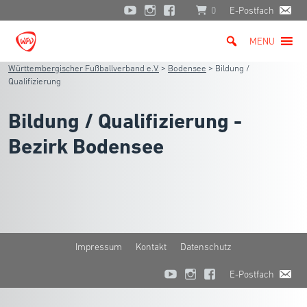
0
E-Postfach
MENU
Württembergischer Fußballverband e.V.
>
Bodensee
>
Bildung /
Qualifizierung
Bildung / Qualifizierung -
Bezirk Bodensee
Impressum
Kontakt
Datenschutz
E-Postfach