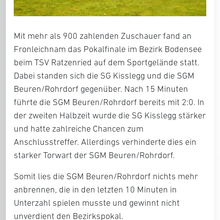
Mit mehr als 900 zahlenden Zuschauer fand an
Fronleichnam das Pokalfinale im Bezirk Bodensee
beim TSV Ratzenried auf dem Sportgelände statt.
Dabei standen sich die SG Kisslegg und die SGM
Beuren/Rohrdorf gegenüber. Nach 15 Minuten
führte die SGM Beuren/Rohrdorf bereits mit 2:0. In
der zweiten Halbzeit wurde die SG Kisslegg stärker
und hatte zahlreiche Chancen zum
Anschlusstreffer. Allerdings verhinderte dies ein
starker Torwart der SGM Beuren/Rohrdorf.
Somit lies die SGM Beuren/Rohrdorf nichts mehr
anbrennen, die in den letzten 10 Minuten in
Unterzahl spielen musste und gewinnt nicht
unverdient den Bezirkspokal.