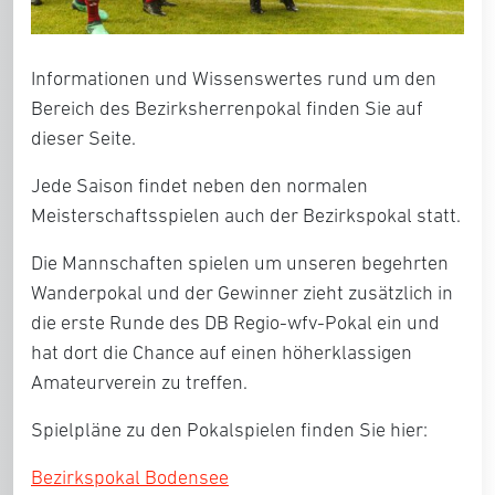
Informationen und Wissenswertes rund um den
Bereich des Bezirksherrenpokal finden Sie auf
dieser Seite.
Jede Saison findet neben den normalen
Meisterschaftsspielen auch der Bezirkspokal statt.
Die Mannschaften spielen um unseren begehrten
Wanderpokal und der Gewinner zieht zusätzlich in
die erste Runde des DB Regio-wfv-Pokal ein und
hat dort die Chance auf einen höherklassigen
Amateurverein zu treffen.
Spielpläne zu den Pokalspielen finden Sie hier:
Bezirkspokal Bodensee