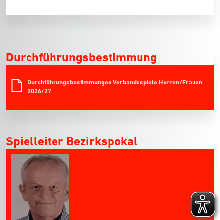
Durchführungsbestimmung
Durchführungsbestimmungen Verbandsspiele Herren/Frauen
2026/27
Spielleiter Bezirkspokal