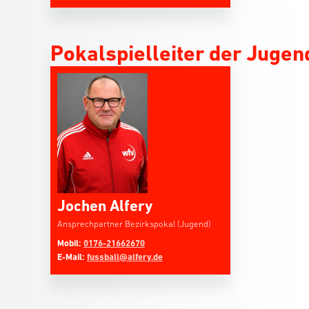
Pokalspielleiter der Jugen
Jochen Alfery
Ansprechpartner Bezirkspokal (Jugend)
Mobil:
0176-21662670
E-Mail:
fussball@alfery.de