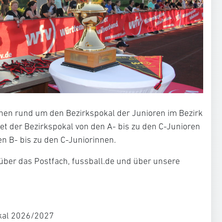
ionen rund um den Bezirkspokal der Junioren im Bezirk
et der Bezirkspokal von den A- bis zu den C-Junioren
en B- bis zu den C-Juniorinnen.
über das Postfach, fussball.de und über unsere
okal 2026/2027