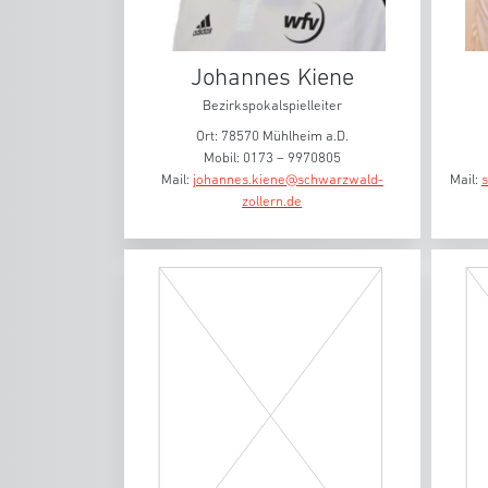
Johannes Kiene
Bezirkspokalspielleiter
Ort: 78570 Mühlheim a.D.
Mobil: 0173 – 9970805
Mail:
johannes.kiene@schwarzwald-
Mail:
s
zollern.de