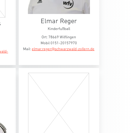
Elmar Reger
s
Kinderfußball
Ort: 78669 Wilflingen
Mobil 0151-20157970
Mail:
elmar.reger@schwarzwald-zollern.de
wald-