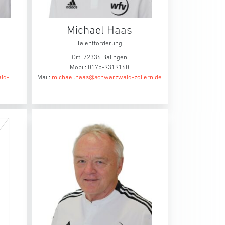
Michael Haas
Talentförderung
​Ort: 72336 Balingen
Mobil: 0175-9319160
ld-
Mail:
michael.haas@schwarzwald-zollern.de