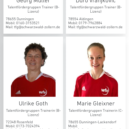
Georg Müller
Duro Vranjkovic
Talentfördergruppen Trainer (B-
Talentfördergruppen Trainer (B-
Lizenz)
Lizenz)
78655 Dunningen
78554 Aldingen
Mobil: 0160-3153521
Mobil: 0179-7962884
Mail: tfg@schwarzwald-zollern.de
Mail: tfg@schwarzwald-zollern.de
Ulrike Goth
Marie Gleixner
Talentfördergruppen Trainerin (B-
Talentfördergruppen Trainerin (C-
Lizenz)
Lizenz)
72348 Rosenfeld
78655 Dunningen-Lackendorf
Mobil: 0173-7024394
Mobil: