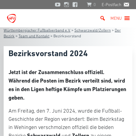
0
E-Postfach
MENU
Württembergischer Fußballverband e.V.
>
Schwarzwald/Zollern
>
Der
Bezirk
>
Team und Kontakt
>
Bezirksvorstand
Bezirksvorstand 2024
Jetzt ist der Zusammenschluss offiziell.
Während die Posten im Bezirk verteilt sind, wird
es in den Ligen heftige Kämpfe um Platzierungen
geben.
Am Freitag, den 7. Juni 2024, wurde die Fußball-
Geschichte der Region verändert: Beim Bezirkstag
in Wehingen verschmolzen offiziell die beiden
Schwarzwald
Zollern
Bezirke
und
zu einem.