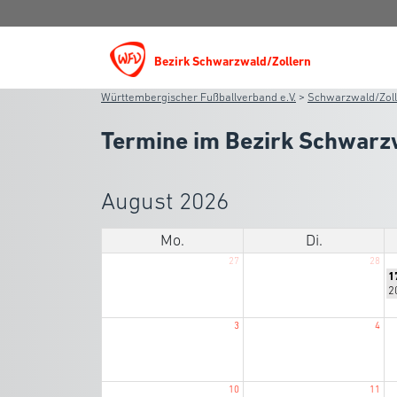
Bezirk Schwarzwald/Zollern
Württembergischer Fußballverband e.V.
>
Schwarzwald/Zol
Termine im Bezirk Schwarz
August 2026
Mo.
Di.
27
28
M
1
Ju
2
2
2
3
4
10
11