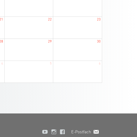
21
22
23
28
29
30
4
5
6
E-Postfach