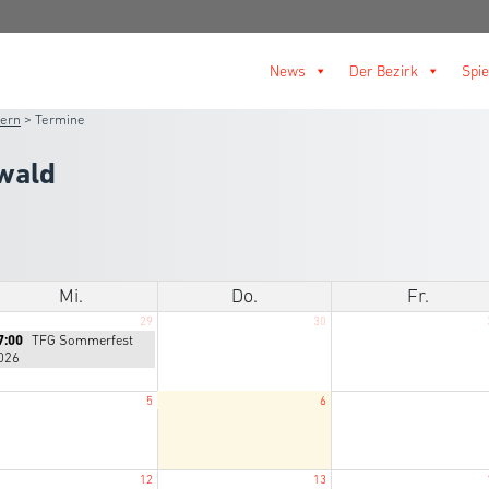
News
Der Bezirk
Spie
lern
>
Termine
wald
Mi.
Do.
Fr.
29
30
ittwoch,
7:00
TFG Sommerfest
li
026
9th
026
5
6
12
13