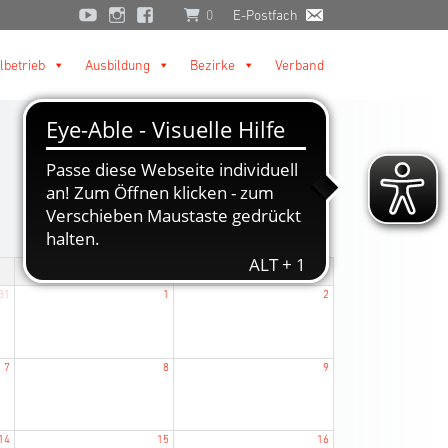
0
E-Postfach
lbetrieb
Ausbildung
Bezirke
Verband
heute
Sa.
So.
31
1
2
7
8
9
14
15
16