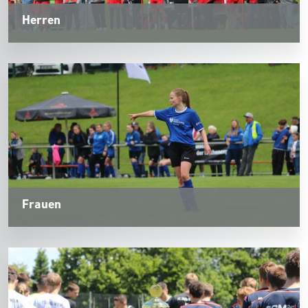
Herren
Frauen