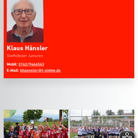
Klaus Hänsler
Staffelleiter Junioren
Mobil:
0162/9464543
E-Mail:
khaensler@t-online.de