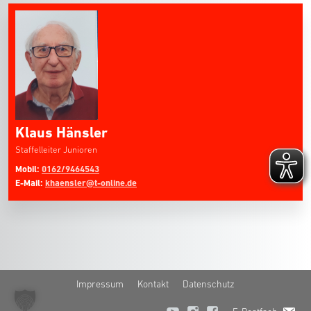
Klaus Hänsler
Staffelleiter Junioren
Mobil:
0162/9464543
E-Mail:
khaensler@t-online.de
Impressum
Kontakt
Datenschutz