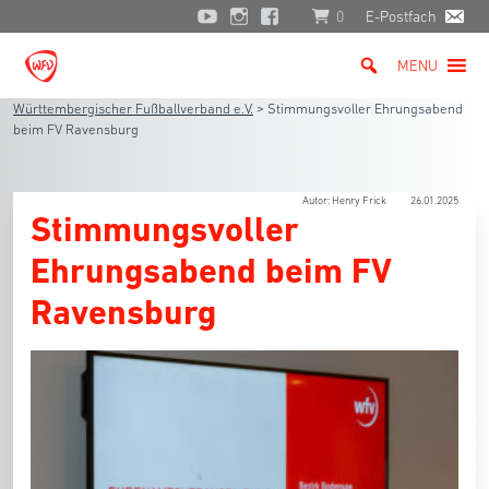
0
E-Postfach
MENU
Württembergischer Fußballverband e.V.
>
Stimmungsvoller Ehrungsabend
beim FV Ravensburg
Autor: Henry Frick
26.01.2025
Stimmungsvoller
Ehrungsabend beim FV
Ravensburg