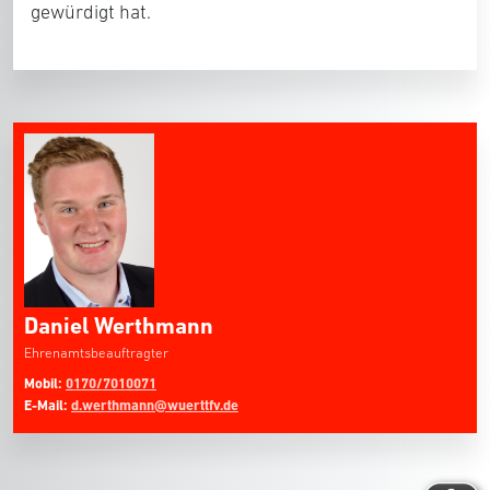
gewürdigt hat.
Daniel Werthmann
Ehrenamtsbeauftragter
Mobil:
0170/7010071
E-Mail:
d.werthmann@wuerttfv.de