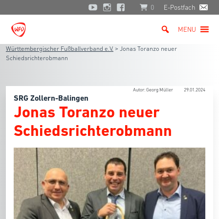
0
E-Postfach
MENU
Württembergischer Fußballverband e.V.
>
Jonas Toranzo neuer
Schiedsrichterobmann
Autor: Georg Müller
29.01.2024
SRG Zollern-Balingen
Jonas Toranzo neuer
Schiedsrichterobmann