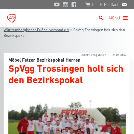
0
E-Postfach
MENU
Württembergischer Fußballverband e.V.
>
SpVgg Trossingen holt sich den
Bezirkspokal
Autor: Georg Müller
31.05.2024
Möbel Fetzer Bezirkspokal Herren
SpVgg Trossingen holt sich
den Bezirkspokal