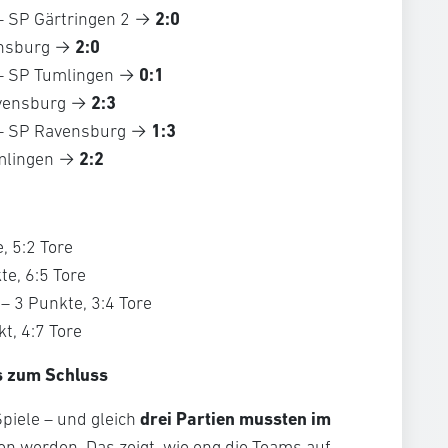
2:0
 SP Gärtringen 2 →
2:0
ensburg →
0:1
– SP Tumlingen →
2:3
avensburg →
1:3
– SP Ravensburg →
2:2
umlingen →
, 5:2 Tore
te, 6:5 Tore
– 3 Punkte, 3:4 Tore
t, 4:7 Tore
s zum Schluss
drei Partien mussten im
piele – und gleich
n werden. Das zeigt, wie eng die Teams auf