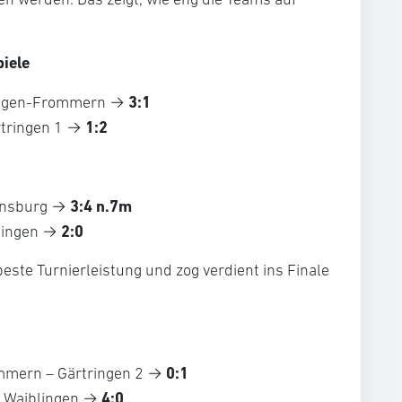
piele
3:1
lingen-Frommern →
1:2
rtringen 1 →
3:4 n.7m
ensburg →
2:0
lingen →
beste Turnierleistung und zog verdient ins Finale
0:1
mmern – Gärtringen 2 →
4:0
– Waiblingen →