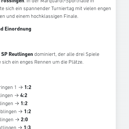
Trossingen
. In der Marquardt‑Sporthalle in
e sich ein spannender Turniertag mit vielen engen
nen und einem hochklassigen Finale.
nd Einordnung
SP Reutlingen
m
dominiert, der alle drei Spiele
 sich ein enges Rennen um die Plätze.
1:2
tringen 1 →
4:2
blingen →
1:2
tlingen →
1:2
iblingen →
2:0
blingen →
1:3
utlingen →