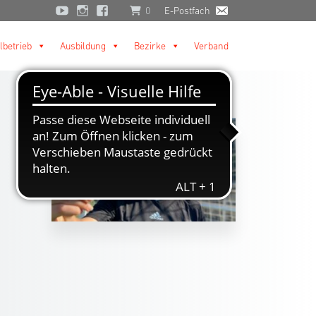
0
E-Postfach
lbetrieb
Ausbildung
Bezirke
Verband