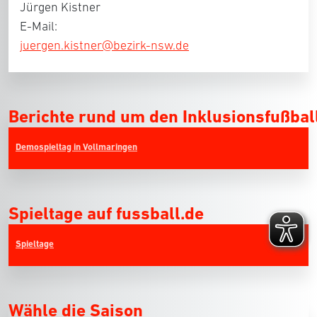
Jürgen Kistner
E-Mail:
juergen.kistner@bezirk-nsw.de
Berichte rund um den Inklusionsfußbal
Demospieltag in Vollmaringen
Spieltage auf fussball.de
Spieltage
Wähle die Saison