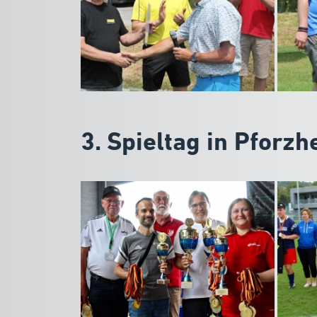
3. Spieltag in Pforz