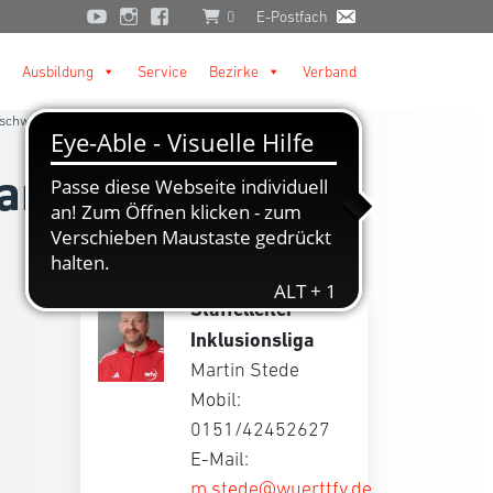
0
E-Postfach
Ausbildung
Service
Bezirke
Verband
rdschwarzwald 2023
warzwald 2023
Staffelleiter
Inklusionsliga
Martin Stede
Mobil:
0151/42452627
E-Mail:
m.stede@wuerttfv.de