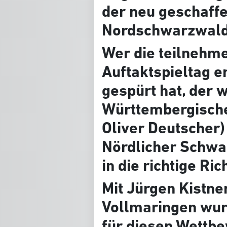
der neu geschaffe
Nordschwarzwald
Wer die teilnehme
Auftaktspieltag e
gespürt hat, der w
Württembergische
Oliver Deutscher
Nördlicher Schwa
in die richtige Ric
Mit Jürgen Kistne
Vollmaringen wur
für diesen Wettbe