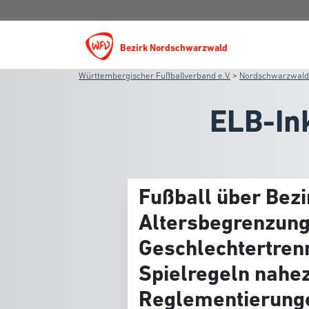
Bezirk Nordschwarzwald
Württembergischer Fußballverband e.V.
>
Nordschwarzwald
ELB-In
Fußball über Bezi
Altersbegrenzung
Geschlechtertren
Spielregeln nahe
Reglementierungen