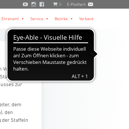
0
E-Postfach
Ehrenamt
Service
Bezirke
Verband
n Vereinen zur
taffelleiter für
husses zur
eiter, dem
), den
 der Staffeln