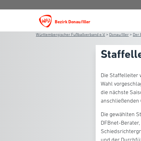
Bezirk Donau/Iller
Württembergischer Fußballverband e.V.
>
Donau/Iller
>
Der 
Staffell
Die Staffelleite
Wahl vorgeschlag
die nächste Sai
anschließenden 
Die gewählten St
DFBnet-Berater, 
Schiedsrichtergr
und der Durchfü