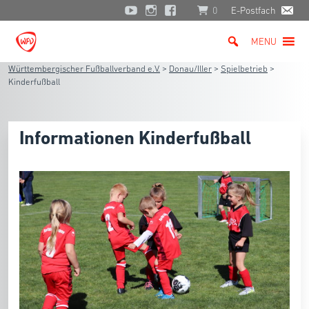
0
E-Postfach
MENU
Württembergischer Fußballverband e.V.
>
Donau/Iller
>
Spielbetrieb
>
Kinderfußball
Informationen Kinderfußball