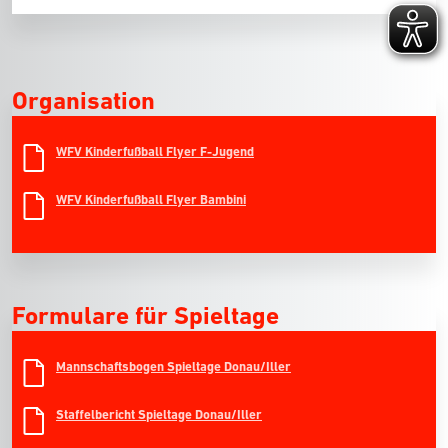
Organisation
WFV Kinderfußball Flyer F-Jugend
WFV Kinderfußball Flyer Bambini
Formulare für Spieltage
Mannschaftsbogen Spieltage Donau/Iller
Staffelbericht Spieltage Donau/Iller