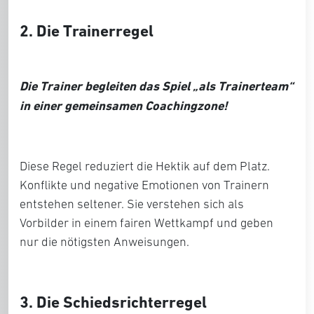
2. Die Trainerregel
Die Trainer begleiten das Spiel „als Trainerteam“
in einer gemeinsamen Coachingzone!
Diese Regel reduziert die Hektik auf dem Platz.
Konflikte und negative Emotionen von Trainern
entstehen seltener. Sie verstehen sich als
Vorbilder in einem fairen Wettkampf und geben
nur die nötigsten Anweisungen.
3. Die Schiedsrichterregel