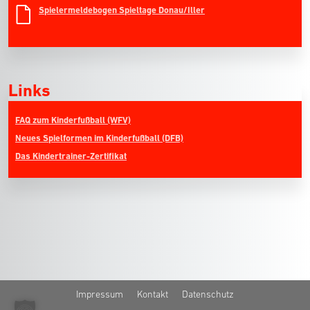
Spielermeldebogen Spieltage Donau/Iller
Links
FAQ zum Kinderfußball (WFV)
Neues Spielformen im Kinderfußball (DFB)
Das Kindertrainer-Zertifikat
Impressum
Kontakt
Datenschutz