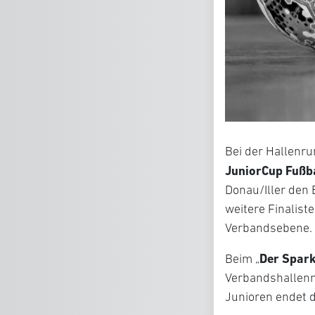
Bei der Hallenrun
JuniorCup Fußba
Donau/Iller den 
weitere Finalist
Verbandsebene.
Der Spark
Beim „
Verbandshallenme
Junioren endet d