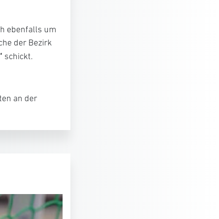
ch ebenfalls um
che der Bezirk
“
schickt.
en an der