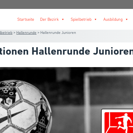
Startseite
Der Bezirk
Spielbetrieb
Ausbildung
lbetrieb
>
Hallenrunde
>
Hallenrunde Junioren
tionen Hallenrunde Juniore