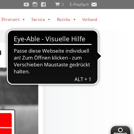
0
E-Postfach
Ehrenamt
Service
Bezirke
Verband
n