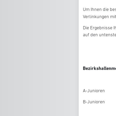
Um Ihnen die bes
Verlinkungen mi
Die Ergebnisse I
auf den untenst
Bezirkshallenme
A-Junioren
B-Junioren