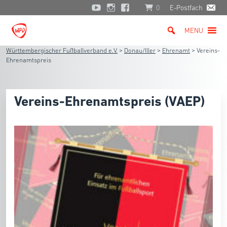
0
E-Postfach
MENU
Württembergischer Fußballverband e.V.
>
Donau/Iller
>
Ehrenamt
>
Vereins-
Ehrenamtspreis
Vereins-Ehrenamtspreis (VAEP)