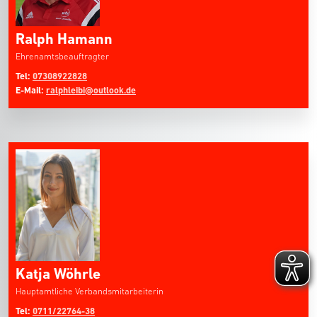
Ralph Hamann
Ehrenamtsbeauftragter
Tel:
07308922828
E-Mail:
ralphleibi@outlook.de
Katja Wöhrle
Hauptamtliche Verbandsmitarbeiterin
Tel:
0711/22764-38