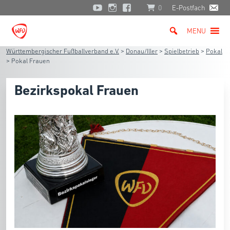
0
E-Postfach
MENU
Württembergischer Fußballverband e.V.
>
Donau/Iller
>
Spielbetrieb
>
Pokal
>
Pokal Frauen
Bezirkspokal Frauen