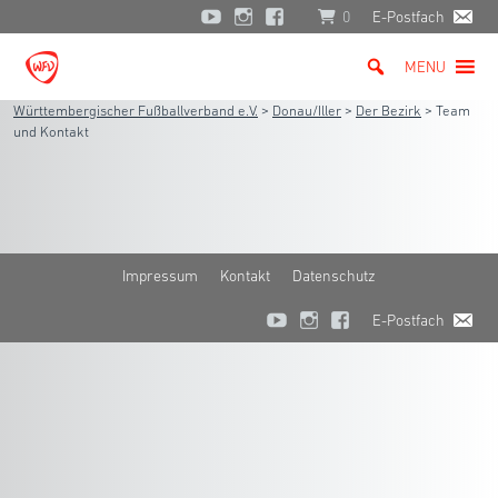
0
E-Postfach
MENU
Württembergischer Fußballverband e.V.
>
Donau/Iller
>
Der Bezirk
>
Team
und Kontakt
Impressum
Kontakt
Datenschutz
E-Postfach