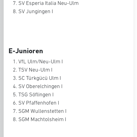
SV Esperia Italia Neu-Ulm
SV Jungingen I
E-Junioren
VfL Ulm/Neu-Ulm I
TSV Neu-Ulm I
SC Türkgücü Ulm I
SV Oberelchingen I
TSG Söflingen I
SV Pfaffenhofen I
SGM Wullenstetten I
SGM Machtolsheim I