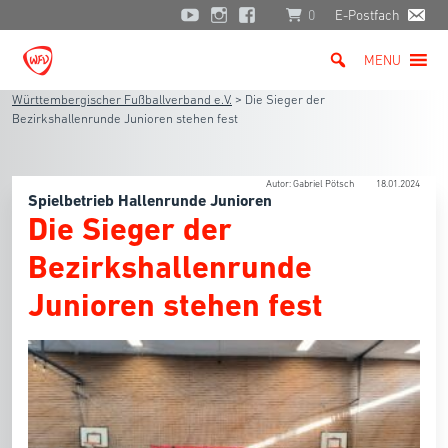
0
E-Postfach
MENU
Württembergischer Fußballverband e.V.
>
Die Sieger der
Bezirkshallenrunde Junioren stehen fest
Autor: Gabriel Pötsch
18.01.2024
Spielbetrieb Hallenrunde Junioren
Die Sieger der
Bezirkshallenrunde
Junioren stehen fest