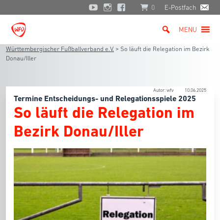
0
E-Postfach
MENU
Württembergischer Fußballverband e.V.
>
So läuft die Relegation im Bezirk
Donau/Iller
Autor: wfv
10.06.2025
Termine Entscheidungs- und Relegationsspiele 2025
So läuft die Relegation im
Bezirk Donau/Iller