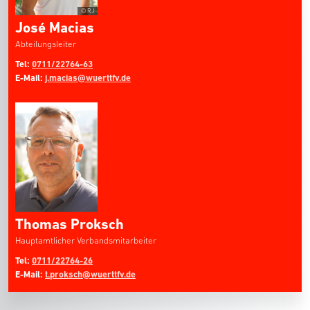
© RJ
José Macias
Abteilungsleiter
Tel:
0711/22764-63
E-Mail:
j.macias@wuerttfv.de
Thomas Proksch
Hauptamtlicher Verbandsmitarbeiter
Tel:
0711/22764-26
E-Mail:
t.proksch@wuerttfv.de