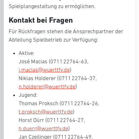
Spielplangestaltung zu ermöglichen.
Kontakt bei Fragen
Für Rückfragen stehen die Ansprechpartner der
Abteilung Spielbetrieb zur Verfügung:
Aktive:
José Macias (0711 22764-63,
j.macias@wuerttfv.de
)
Niklas Holderer (0711 22764-37,
n.holderer@wuerttfv.de
)
Jugend:
Thomas Proksch (0711 22764-26,
t.proksch@wuerttfv.de
)
Horst Dürr (0711 22764-27,
h.duerr@wuerttfv.de
)
Jan Czeilinger (0711 22764-49,