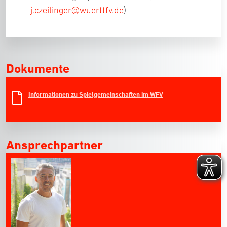
j.czeilinger@wuerttfv.de
)
Dokumente
Informationen zu Spielgemeinschaften im WFV
Ansprechpartner