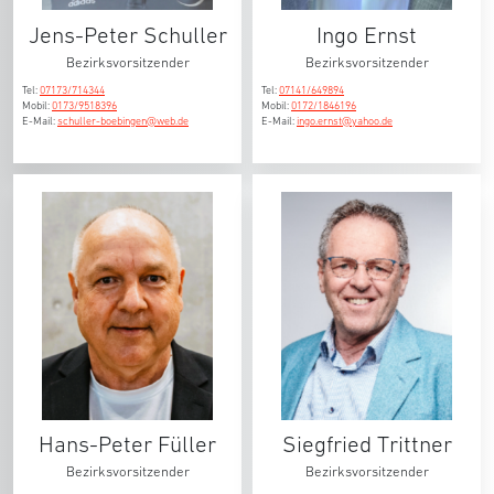
Jens-Peter Schuller
Ingo Ernst
Bezirksvorsitzender
Bezirksvorsitzender
Tel:
07173/714344
Tel:
07141/649894
Mobil:
0173/9518396
Mobil:
0172/1846196
E-Mail:
schuller-boebingen@web.de
E-Mail:
ingo.ernst@yahoo.de
Hans-Peter Füller
Siegfried Trittner
Bezirksvorsitzender
Bezirksvorsitzender