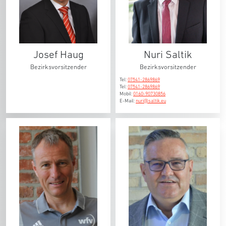
Josef Haug
Nuri Saltik
Bezirksvorsitzender
Bezirksvorsitzender
Tel:
07541-2869869
Tel:
07541-2869869
Mobil:
0160-90730856
E-Mail:
nuri@saltik.eu