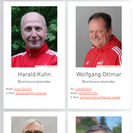
© Christian Keim
© Wolfgang Ottmar
Harald Kuhn
Wolfgang Ottmar
Bezirksvorsitzender
Bezirksvorsitzender
Mobil:
0163-7247410
Tel:
+4974573743
E-Mail:
harald-kuhn@t-online.de
Mobil:
+491637417751
E-Mail:
wolfgang.ottmar@bezirk-nsw.de