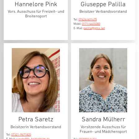
Hannelore Pink
Giuseppe Palilla
Vors. Ausschuss für Freizeit- und
Beisitzer Verbandsvorstand
Breitensport
Tel:
07424/601475
Mobil:
0171/4403283
E-Mail:
palilla@gmx.net
Petra Saretz
Sandra Mülherr
Beisitzerin Verbandsvorstand
Vorsitzende Ausschuss für
Frauen- und Mädchensport
Tel:
07321-9471820
E-Mail:
saretz@fc-heidenheim.de