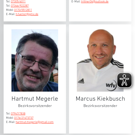
Tel:
07305/6011
E-Mail:
trittner04@outlook.de
Tel:
07346/922287
Mobil:
0170/5512811
E-Mail:
h.fueller@gmx.de
Hartmut Megerle
Marcus Kiekbusch
Bezirksvorsitzender
Bezirksvorsitzender
Tel:
07947/7838
Mobil:
0176/21473737
E-Mail:
hartmut.megerle@gmail.com