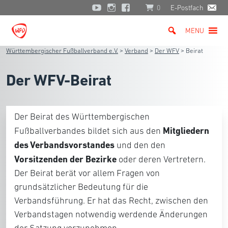
0
E-Postfach
MENU
Württembergischer Fußballverband e.V.
>
Verband
>
Der WFV
>
Beirat
Der WFV-Beirat
Der Beirat des Württembergischen
Mitgliedern
Fußballverbandes bildet sich aus
den
des Verbandsvorstandes
und den
den
Vorsitzenden der Bezirke
oder deren Vertretern
.
Der Beirat
berät vor allem Fragen
von
grundsätzlicher Bedeutung für die
Ve
rbandsführung.
Er hat das Recht, zwischen den
Verbandstagen
notwendig werdende Änderungen