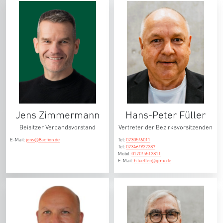
Jens Zimmermann
Hans-Peter Füller
Beisitzer Verbandsvorstand
Vertreter der Bezirksvorsitzenden
E-Mail:
jens@8action.de
Tel:
07305/6011
Tel:
07346/922287
Mobil:
0170/5512811
E-Mail:
h.fueller@gmx.de