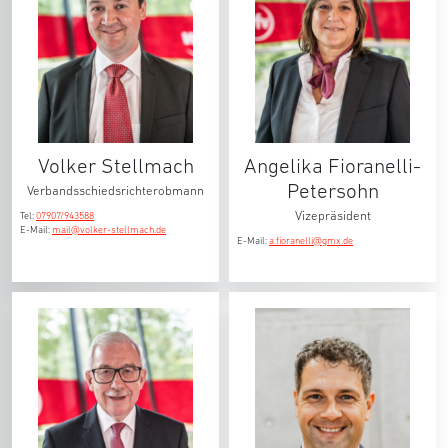
Volker Stellmach
Angelika Fioranelli-
Petersohn
Verbandsschiedsrichterobmann
Vizepräsident
Tel:
07907/943588
E-Mail:
mail@volker-stellmach.de
E-Mail:
a.fioranelli@gmx.de