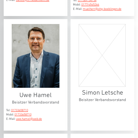
Tel:
071589134734
Mobil:
0177/4545264
E-Mail:
muelherr@ohg-boeblingen.de
Simon Letsche
Uwe Hamel
Beisitzer Verbandsvorstand
Beisitzer Verbandsvorstand
Tel:
01733658710
Mobil:
01733658710
E-Mail:
uwe.hamel@web.de