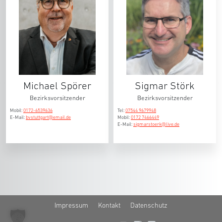
Michael Spörer
Sigmar Störk
Bezirksvorsitzender
Bezirksvorsitzender
Mobil:
0172-6539636
Tel:
07544 9679948
E-Mail:
bvstuttgart@email.de
Mobil:
0172 7466449
E-Mail:
sigmarstoerk@live.de
Impressum
Kontakt
Datenschutz