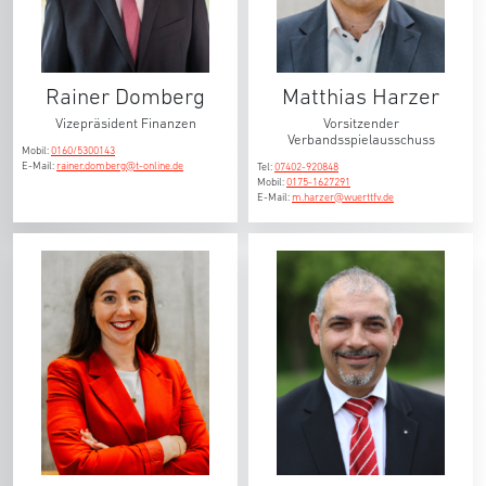
Rainer Domberg
Matthias Harzer
Vizepräsident Finanzen
Vorsitzender
Verbandsspielausschuss
Mobil:
0160/5300143
E-Mail:
rainer.domberg@t-online.de
Tel:
07402-920848
Mobil:
0175-1627291
E-Mail:
m.harzer@wuerttfv.de