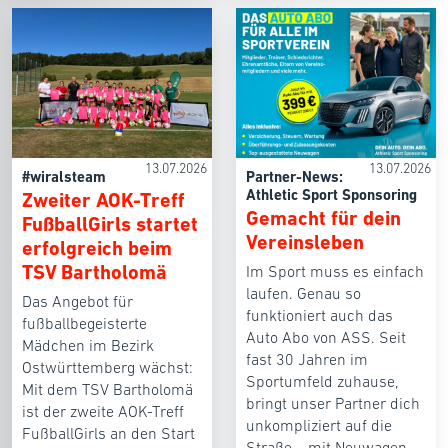
13.07.2026
13.07.2026
#wiralsteam
Partner-News:
Athletic Sport Sponsoring
Zweiter AOK-Treff
Gemacht für dein
FußballGirls startet
Vereinsleben
erfolgreich beim
TSV Bartholomä
Im Sport muss es einfach
laufen. Genau so
Das Angebot für
funktioniert auch das
fußballbegeisterte
Auto Abo von ASS. Seit
Mädchen im Bezirk
fast 30 Jahren im
Ostwürttemberg wächst:
Sportumfeld zuhause,
Mit dem TSV Bartholomä
bringt unser Partner dich
ist der zweite AOK-Treff
unkompliziert auf die
FußballGirls an den Start
Straße – mit Neuwagen,