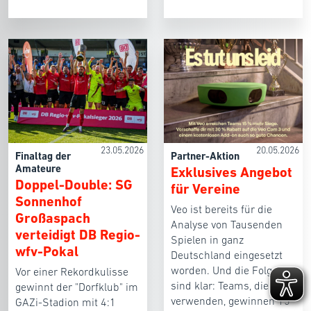
23.05.2026
20.05.2026
Finaltag der
Partner-Aktion
Amateure
Exklusives Angebot
Doppel-Double: SG
für Vereine
Sonnenhof
Veo ist bereits für die
Großaspach
Analyse von Tausenden
verteidigt DB Regio-
Spielen in ganz
wfv-Pokal
Deutschland eingesetzt
worden. Und die Folgen
Vor einer Rekordkulisse
sind klar: Teams, die Veo
gewinnt der "Dorfklub" im
verwenden, gewinnen 15
GAZi-Stadion mit 4:1