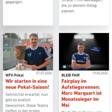
gegangen.
die zu deinem Alltag
passen.
07.07.2026
19.06.2026
WFV-Pokal
BLEIB FAIR
Wir starten in eine
Fairplay im
neue Pokal-Saison!
Aufstiegsrennen:
Marc Marquart ist
Sehnlichst erwartet, nun
Monatssieger im
gibt es endlich
Mai
Gewissheit. Diese Teams
treffen in der ersten