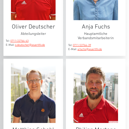
Oliver Deutscher
Anja Fuchs
Abteilungsleiter
Hauptamtliche
Verbandsmitarbeiterin
Tel:
0711/22764-43
E-Mail:
o.deutscher@wuerttfv.de
Tel:
0711/22764-39
E-Mail:
a.fuchs@wuerttfv.de
© wfv