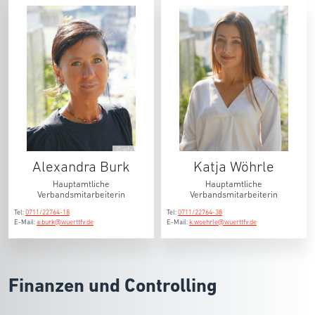
© wfv
Alexandra Burk
Katja Wöhrle
Hauptamtliche
Hauptamtliche
Verbandsmitarbeiterin
Verbandsmitarbeiterin
Tel:
0711/22764-18
Tel:
0711/22764-38
E-Mail:
a.burk@wuerttfv.de
E-Mail:
k.woehrle@wuerttfv.de
Finanzen und Controlling