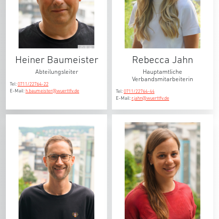
© RJA
Heiner Baumeister
Rebecca Jahn
Abteilungsleiter
Hauptamtliche
Verbandsmitarbeiterin
Tel:
0711/22764-22
E-Mail:
h.baumeister@wuerttfv.de
Tel:
0711/22764-44
E-Mail:
r.jahn@wuerttfv.de