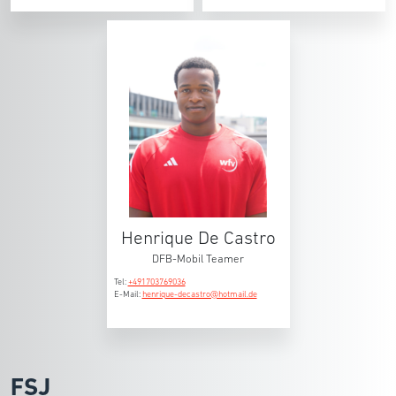
Henrique De Castro
DFB-Mobil Teamer
Tel:
+491703769036
E-Mail:
henrique-decastro@hotmail.de
FSJ