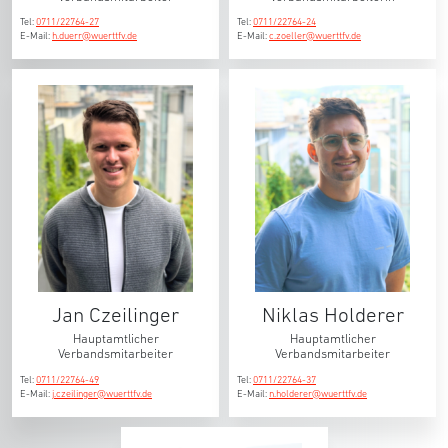
Tel:
0711/22764-27
Tel:
0711/22764-24
E-Mail:
h.duerr@wuerttfv.de
E-Mail:
c.zoeller@wuerttfv.de
Jan Czeilinger
Niklas Holderer
Hauptamtlicher
Hauptamtlicher
Verbandsmitarbeiter
Verbandsmitarbeiter
Tel:
0711/22764-49
Tel:
0711/22764-37
E-Mail:
j.czeilinger@wuerttfv.de
E-Mail:
n.holderer@wuerttfv.de