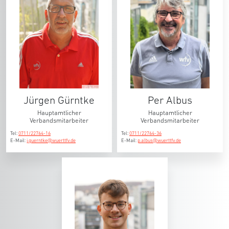
© wfv
Jürgen Gürntke
Per Albus
Hauptamtlicher
Hauptamtlicher
Verbandsmitarbeiter
Verbandsmitarbeiter
Tel:
0711/22764-16
Tel:
0711/22764-36
E-Mail:
j.guerntke@wuerttfv.de
E-Mail:
p.albus@wuerttfv.de