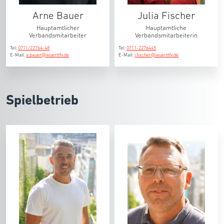
Arne Bauer
Julia Fischer
Hauptamtlicher
Hauptamtliche
Verbandsmitarbeiter
Verbandsmitarbeiterin
Tel:
0711/22764-48
Tel:
0711-2276445
E-Mail:
a.bauer@wuerttfv.de
E-Mail:
j.fischer@wuerttfv.de
Spielbetrieb