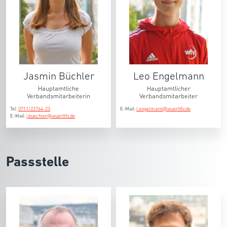
Jasmin Büchler
Leo Engelmann
Hauptamtliche
Hauptamtlicher
Verbandsmitarbeiterin
Verbandsmitarbeiter
Tel:
0711/22764-23
E-Mail:
l.engelmann@wuerttfv.de
E-Mail:
j.buechler@wuerttfv.de
Passstelle