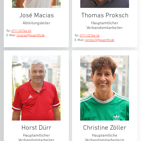
© RJ
José Macias
Thomas Proksch
Abteilungsleiter
Hauptamtlicher
Verbandsmitarbeiter
Tel:
0711/22764-63
E-Mail:
j.macias@wuerttfv.de
Tel:
0711/22764-26
E-Mail:
t.proksch@wuerttfv.de
Horst Dürr
Christine Zöller
Hauptamtlicher
Hauptamtliche
Verbandsmitarbeiter
Verbandsmitarbeiterin