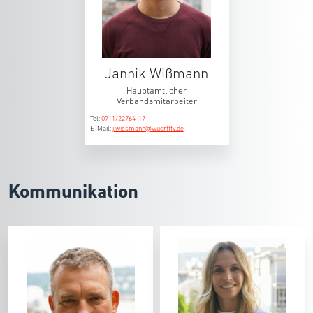
Jannik Wißmann
Hauptamtlicher
Verbandsmitarbeiter
Tel:
0711/22764-17
E-Mail:
j.wissmann@wuerttfv.de
Kommunikation