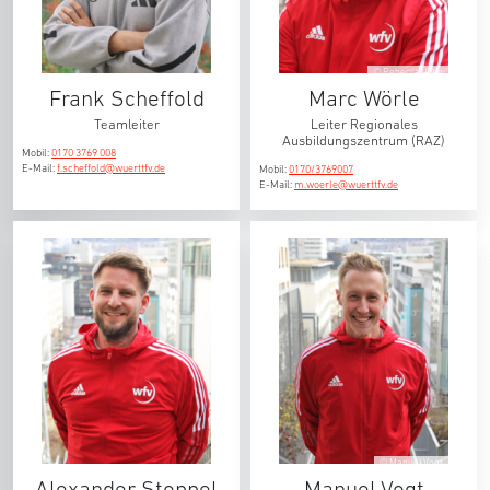
© Rebecca Jahn
Frank Scheffold
Marc Wörle
Teamleiter
Leiter Regionales
Ausbildungszentrum (RAZ)
Mobil:
0170 3769 008
E-Mail:
f.scheffold@wuerttfv.de
Mobil:
0170/3769007
E-Mail:
m.woerle@wuerttfv.de
© Manuel Vogt
Alexander Stoppel
Manuel Vogt