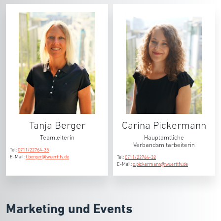
Tanja Berger
Carina Pickermann
Teamleiterin
Hauptamtliche
Verbandsmitarbeiterin
Tel:
0711/22764-35
E-Mail:
t.berger@wuerttfv.de
Tel:
0711/22764-32
E-Mail:
c.pickermann@wuerttfv.de
Marketing und Events