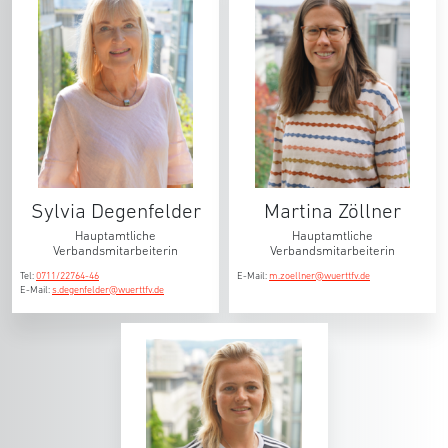
Sylvia Degenfelder
Martina Zöllner
Hauptamtliche
Hauptamtliche
Verbandsmitarbeiterin
Verbandsmitarbeiterin
Tel:
0711/22764-46
E-Mail:
m.zoellner@wuerttfv.de
E-Mail:
s.degenfelder@wuerttfv.de