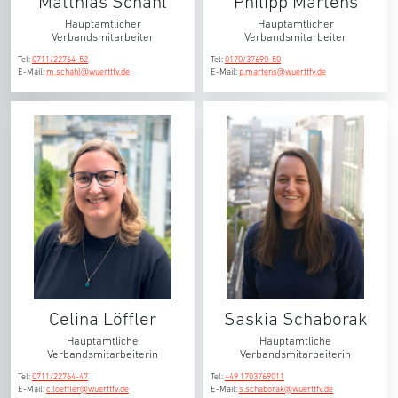
Matthias Schahl
Philipp Martens
Hauptamtlicher
Hauptamtlicher
Verbandsmitarbeiter
Verbandsmitarbeiter
Tel:
0711/22764-52
Tel:
0170/37690-50
E-Mail:
m.schahl@wuerttfv.de
E-Mail:
p.martens@wuerttfv.de
Celina Löffler
Saskia Schaborak
Hauptamtliche
Hauptamtliche
Verbandsmitarbeiterin
Verbandsmitarbeiterin
Tel:
0711/22764-47
Tel:
+49 1703769011
E-Mail:
c.loeffler@wuerttfv.de
E-Mail:
s.schaborak@wuerttfv.de