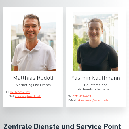
Matthias Rudolf
Yasmin Kauffmann
Marketing und Events
Hauptamtliche
Verbandsmitarbeiterin
Tel:
0711/22764-971
E-Mail:
m.rudolf@wuerttfv.de
Tel:
0711-22764-29
E-Mail:
y.kauffmann@wuerttfv.de
Zentrale Dienste und Service Point