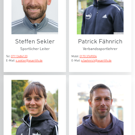
© getty images
© wfv
Steffen Sekler
Patrick Fähnrich
Sportlicher Leiter
Verbandssportlehrer
Tel:
07113484120
Mobil:
0170 3769004
E-Mail:
s.sekler@wuerttfv.de
E-Mail:
p.faehnrich@wuerttfv.de