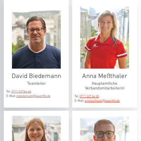
David Biedemann
Anna Meßthaler
Teamleiter
Hauptamtliche
Verbandsmitarbeiterin
Tel:
0711/22764-64
E-Mail:
d.biedemann@wuerttfv.de
Tel:
0711 227 64 30
E-Mail:
a.messthaler@wuerttfv.de