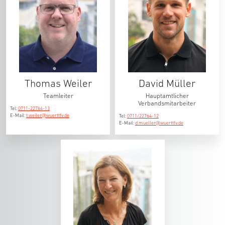
Thomas Weiler
David Müller
Teamleiter
Hauptamtlicher
Verbandsmitarbeiter
Tel:
0711-22764-13
E-Mail:
t.weiler@wuerttfv.de
Tel:
0711/22764-12
E-Mail:
d.mueller@wuerttfv.de