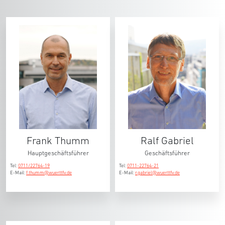
Frank Thumm
Ralf Gabriel
Hauptgeschäftsführer
Geschäftsführer
Tel:
0711/22764-19
Tel:
0711-22764-21
E-Mail:
f.thumm@wuerttfv.de
E-Mail:
r.gabriel@wuerttfv.de