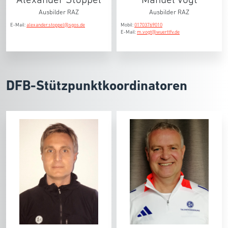
Ausbilder RAZ
Ausbilder RAZ
E-Mail:
alexander.stoppel@sgos.de
Mobil:
01703769010
E-Mail:
m.vogt@wuerttfv.de
DFB-Stützpunktkoordinatoren