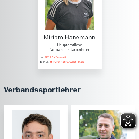
Miriam Hanemann
Hauptamtliche
Verbandsmitarbeiterin
Tel:
0711 / 22764-28
E-Mail:
m.hanemann@wuerttfv.de
Verbandssportlehrer