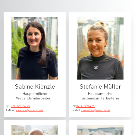
Sabine Kienzle
Stefanie Müller
Hauptamtliche
Hauptamtliche
Verbandsmitarbeiterin
Verbandsmitarbeiterin
Tel:
0711/22764-20
Tel:
0711/22764-90
E-Mail:
s.kienzle@wuerttfv.de
E-Mail:
s.mueller@wuerttfv.de