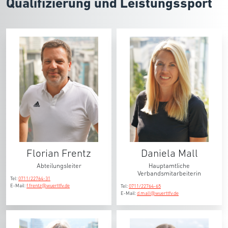
Qualifizierung und Leistungssport
Florian Frentz
Daniela Mall
Abteilungsleiter
Hauptamtliche
Verbandsmitarbeiterin
Tel:
0711/22764-31
E-Mail:
f.frentz@wuerttfv.de
Tel:
0711/22764-65
E-Mail:
d.mall@wuerttfv.de