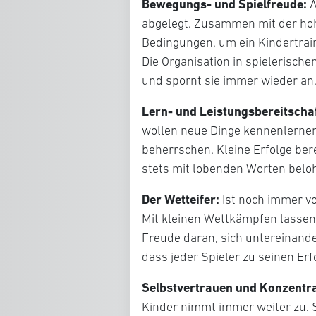
Bewegungs- und Spielfreude:
A
abgelegt. Zusammen mit der hoh
Bedingungen, um ein Kindertrai
Die Organisation in spielerisch
und spornt sie immer wieder an
Lern- und Leistungsbereitscha
wollen neue Dinge kennenlernen
beherrschen. Kleine Erfolge ber
stets mit lobenden Worten belo
Der Wetteifer:
Ist noch immer v
Mit kleinen Wettkämpfen lassen
Freude daran, sich untereinande
dass jeder Spieler zu seinen Er
Selbstvertrauen und Konzentra
Kinder nimmt immer weiter zu. 