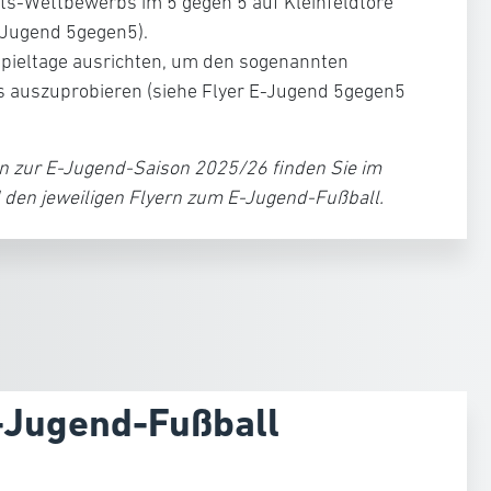
ts-Wettbewerbs im 5 gegen 5 auf Kleinfeldtore
E-Jugend 5gegen5).
Spieltage ausrichten, um den sogenannten
auszuprobieren (siehe Flyer E-Jugend 5gegen5
en zur E-Jugend-Saison 2025/26 finden Sie im
 den jeweiligen Flyern zum E-Jugend-Fußball.
-Jugend-Fußball