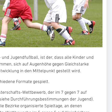
 und Jugendfußball, ist der, dass alle Kinder und
kommen, sich auf Augenhöhe gegen Gleichstarke
twicklung in den Mittelpunkt gestellt wird.
hiedene Formate gespielt.
isterschafts-Wettbewerb, der im 7 gegen 7 auf
d (siehe Durchführungsbestimmungen der Jugend).
ie Bezirke organisierte Spieltage, an denen