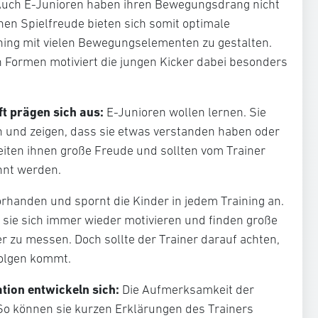
uch E-Junioren haben ihren Bewegungsdrang nicht
en Spielfreude bieten sich somit optimale
ning mit vielen Bewegungselementen zu gestalten.
en Formen motiviert die jungen Kicker dabei besonders
.
ft prägen sich aus:
E-Junioren wollen lernen. Sie
 und zeigen, dass sie etwas verstanden haben oder
eiten ihnen große Freude und sollten vom Trainer
hnt werden.
orhanden und spornt die Kinder in jedem Training an.
 sie sich immer wieder motivieren und finden große
r zu messen. Doch sollte der Trainer darauf achten,
folgen kommt.
tion entwickeln sich:
Die Aufmerksamkeit der
So können sie kurzen Erklärungen des Trainers