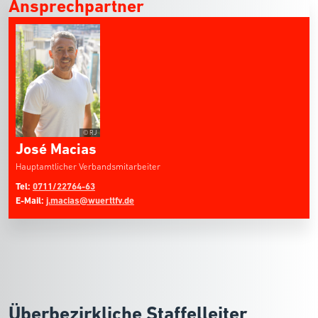
Ansprechpartner
© RJ
José Macias
Hauptamtlicher Verbandsmitarbeiter
Tel:
0711/22764-63
E-Mail:
j.macias@wuerttfv.de
Überbezirkliche Staffelleiter