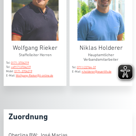
Wolfgang Rieker
Niklas Holderer
Staffelleiter Herren
Hauptamtlicher
Verbandsmitarbeiter
Tel:
0171-3704219
Tel:
+491713704219
Tel:
0711/22764-37
Mobil:
0171-3704219
E-Mail:
n.holderer@wuerttfv.de
E-Mail:
Wolfgang-Rieker@t-online.de
Zuordnung
Oberliga BW: José Macias