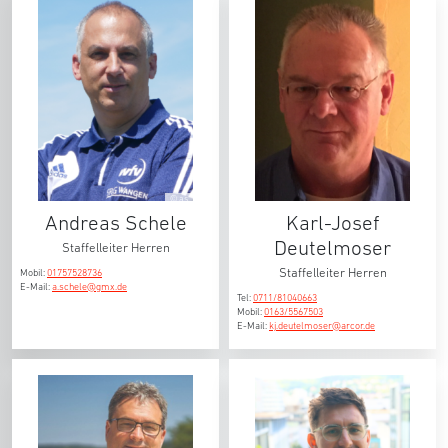
© as
Andreas Schele
Karl-Josef
Deutelmoser
Staffelleiter Herren
Staffelleiter Herren
Mobil:
01757528736
E-Mail:
a.schele@gmx.de
Tel:
0711/81040663
Mobil:
0163/5567503
E-Mail:
kj.deutelmoser@arcor.de