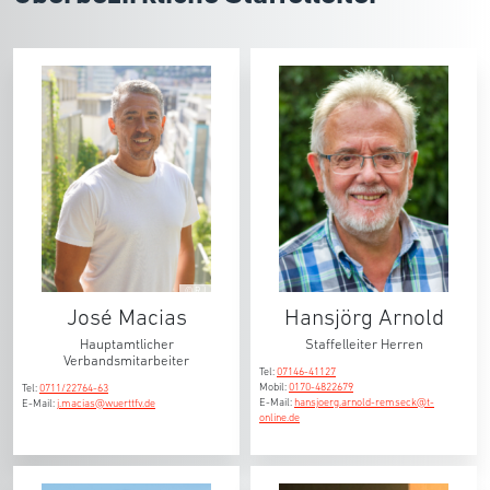
© RJ
José Macias
Hansjörg Arnold
Hauptamtlicher
Staffelleiter Herren
Verbandsmitarbeiter
Tel:
07146-41127
Mobil:
0170-4822679
Tel:
0711/22764-63
E-Mail:
hansjoerg.arnold-remseck@t-
E-Mail:
j.macias@wuerttfv.de
online.de