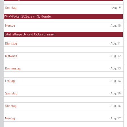
8th
August
2026
8th
Sonntag
Aug. 9
2026
Samstag,
WFV-Pokal 2026/27 | 3. Runde
August
8th
Montag
Aug. 10
2026
Montag,
Staffeltage B- und C-Juniorinnen
August
10th
Dienstag
Aug. 11
2026
Mittwoch
Aug. 12
Donnerstag
Aug. 13
Freitag
Aug. 14
Samstag
Aug. 15
Sonntag
Aug. 16
Montag
Aug. 17