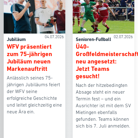
04.07.2026
02.07.2026
Jubiläum
Senioren-Fußball
WFV präsentiert
Ü40-
zum 75-jährigen
Großfeldmeisterschaf
Jubiläum neuen
neu angesetzt:
Markenauftritt
Jetzt Teams
gesucht!
Anlässlich seines 75-
jährigen Jubiläums feiert
Nach der hitzebedingten
der WFV seine
Absage steht ein neuer
erfolgreiche Geschichte
Termin fest – und ein
und leitet gleichzeitig eine
Ausrichter ist mit dem SV
neue Ära ein.
Mietingen ebenfalls
gefunden. Teams können
sich bis 7. Juli anmelden.