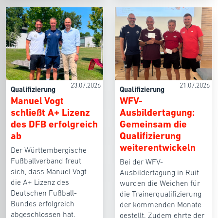
23.07.2026
21.07.2026
Qualifizierung
Qualifizierung
Manuel Vogt
WFV-
schließt A+ Lizenz
Ausbildertagung:
des DFB erfolgreich
Gemeinsam die
ab
Qualifizierung
weiterentwickeln
Der Württembergische
Fußballverband freut
Bei der WFV-
sich, dass Manuel Vogt
Ausbildertagung in Ruit
die A+ Lizenz des
wurden die Weichen für
Deutschen Fußball-
die Trainerqualifizierung
Bundes erfolgreich
der kommenden Monate
abgeschlossen hat.
gestellt. Zudem ehrte der