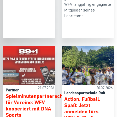
WFV langjährig engagierte
Mitglieder seines
Lehrteams.
21.07.2026
20.07.2026
Partner
Landessportschule Ruit
Spielminutenpartnerschaften
Action, Fußball,
für Vereine: WFV
Spaß: Jetzt
kooperiert mit DNA
anmelden fürs
Sports