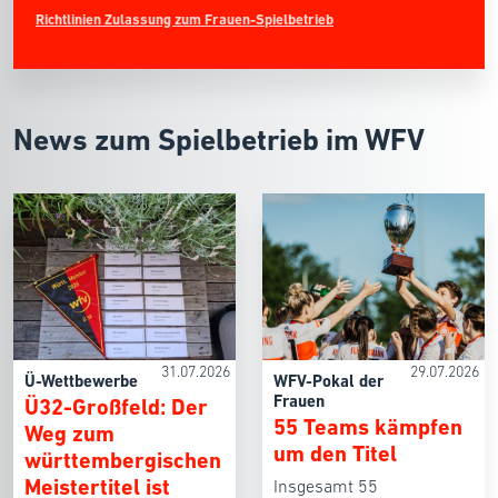
Richtlinien Zulassung zum Frauen-Spielbetrieb
News zum Spielbetrieb im WFV
31.07.2026
29.07.2026
Ü-Wettbewerbe
WFV-Pokal der
Frauen
Ü32-Großfeld: Der
55 Teams kämpfen
Weg zum
um den Titel
württembergischen
Meistertitel ist
Insgesamt 55