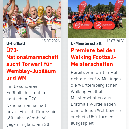
15.07.2026
13.07.2026
Ü-Fußball
Ü-Meisterschaft
Ü70-
Premiere bei den
Nationalmannschaft
Walking Football-
sucht Torwart für
Meisterschaften
Wembley-Jubiläum
Bereits zum dritten Mal
und WM
richtete der SV Mietingen
die Württembergischen
Ein besonderes
Walking Football
Fußballjahr steht der
Meisterschaften aus.
deutschen Ü70-
Erstmals wurde neben
Nationalmannschaft
dem offenen Wettbewerb
bevor: Ein Jubiläumsspiel
auch ein Ü50-Turnier
„60 Jahre Wembley“
ausgespielt.
gegen England am 30.