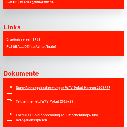
E-Mail:
j.macias@wuerttfv.de
Links
Ergebnisse seit 1951
FUSSBALL.DE (ab Achtelfinale)
Dokumente
Durchführungsbestimmungen WFV-Pokal Herren 2026/27
Teilnehmerfeld WFV Pokal 2026/27
Formular Spielabrechnung bei Entscheidungs- und
Relegationsspielen