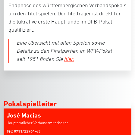
Endphase des württembergischen Verbandspokals
um den Titel spielen. Der Titelträger ist direkt für
die lukrative erste Hauptrunde im DFB-Pokal
qualifiziert.
Eine Übersicht mit allen Spielen sowie
Details zu den Finalpartien im WFV-Pokal
seit 1951 finden Sie
hier.
Pokalspielleiter
José Macias
Hauptamtlicher Verbandsmitarbeiter
Tel:
0711/22764-63