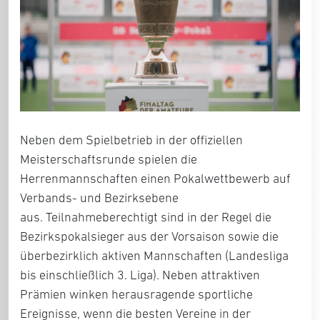
Neben dem Spielbetrieb in der offiziellen
Meisterschaftsrunde spielen die
Herrenmannschaften einen Pokalwettbewerb auf
Verbands- und Bezirksebene
aus. Teilnahmeberechtigt sind in der Regel die
Bezirkspokalsieger aus der Vorsaison sowie die
überbezirklich aktiven Mannschaften (Landesliga
bis einschließlich 3. Liga). Neben attraktiven
Prämien winken herausragende sportliche
Ereignisse, wenn die besten Vereine in der