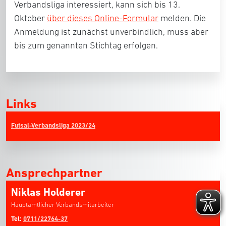
Verbandsliga interessiert, kann sich bis 13.
Oktober
über dieses Online-Formular
melden. Die
Anmeldung ist zunächst unverbindlich, muss aber
bis zum genannten Stichtag erfolgen.
Links
Futsal-Verbandsliga 2023/24
Ansprechpartner
Niklas Holderer
Hauptamtlicher Verbandsmitarbeiter
Tel:
0711/22764-37