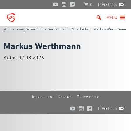
0
E-Postfach
MENU
Württembergischer Fußballverband e.V.
>
Mitarbeiter
>
Markus Werthmann
Markus Werthmann
Autor:
07.08.2026
Impressum
Kontakt
Datenschutz
E-Postfach