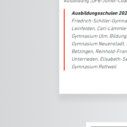
Ausbildung „DFB-Junior-Coac
Ausbildungsschulen 202
Friedrich-Schiller-Gym
Leinfelden, Carl-Lämml
Gymnasium Ulm, Bildungs
Gymnasium Neuenstadt, 
Betzingen, Reinhold-Fra
Unterrieden, Elisabeth-S
Gymnasium Rottweil