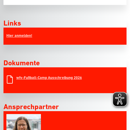
Links
Hier anmelden!
Dokumente
wfv-Fußball-Camp Ausschreibung 2026
Ansprechpartner