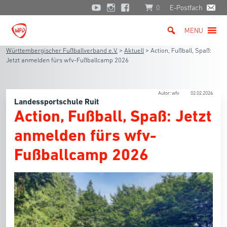
0
E-Postfach
MENU
Württembergischer Fußballverband e.V.
>
Aktuell
>
Action, Fußball, Spaß:
Jetzt anmelden fürs wfv-Fußballcamp 2026
Autor: wfv
02.02.2026
Landessportschule Ruit
Action, Fußball, Spaß: Jetzt
anmelden fürs wfv-
Fußballcamp 2026